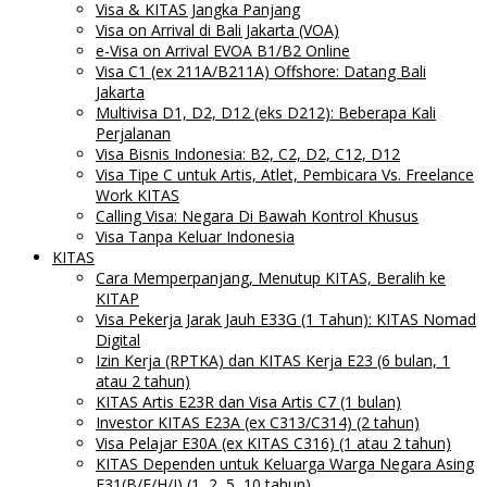
Visa & KITAS Jangka Panjang
Visa on Arrival di Bali Jakarta (VOA)
e-Visa on Arrival EVOA B1/B2 Online
Visa C1 (ex 211A/B211A) Offshore: Datang Bali
Jakarta
Multivisa D1, D2, D12 (eks D212): Beberapa Kali
Perjalanan
Visa Bisnis Indonesia: B2, C2, D2, C12, D12
Visa Tipe C untuk Artis, Atlet, Pembicara Vs. Freelance
Work KITAS
Calling Visa: Negara Di Bawah Kontrol Khusus
Visa Tanpa Keluar Indonesia
KITAS
Cara Memperpanjang, Menutup KITAS, Beralih ke
KITAP
Visa Pekerja Jarak Jauh E33G (1 Tahun): KITAS Nomad
Digital
Izin Kerja (RPTKA) dan KITAS Kerja E23 (6 bulan, 1
atau 2 tahun)
KITAS Artis E23R dan Visa Artis C7 (1 bulan)
Investor KITAS E23A (ex C313/C314) (2 tahun)
Visa Pelajar E30A (ex KITAS C316) (1 atau 2 tahun)
KITAS Dependen untuk Keluarga Warga Negara Asing
E31(B/E/H/J) (1, 2, 5, 10 tahun)