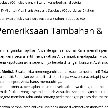
bclass 600 multiple entry 1 tahun yang berhasil disetujui
n IMMI untuk Visa Bisnis Australia 5 tahun (Subclass 600)
 Pemeriksaan Tambahan &
 mengirimkan aplikasi Anda dengan sempurna. Kami memiliki p
dan kami secara aktif mendekatkan Anda untuk mendapatkan visa
ena keputusan akhir sepenuhnya berada di tangan konsulat Australia.
 Medis):
Bisakah kita memengaruhi pemeriksaan tambahan ini? Tida
sendiri. Sebagian besar aplikasi lolos tanpa wawancara, tetapi jika 
ncara telepon, Anda harus mematuhinya.
bahan diminta, bersiaplah untuk menyelesaikannya di negara tempat
emiliki fasilitas yang disyaratkan oleh Australia, Anda mungkin harus t
an segera memberi tahu Anda tentang perkembangan proses dan mem
bahwa pembayaran aplikasi visa tidak dapat dikembalikan (non-refun