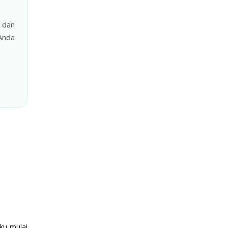
 dan
Anda
ku mulai