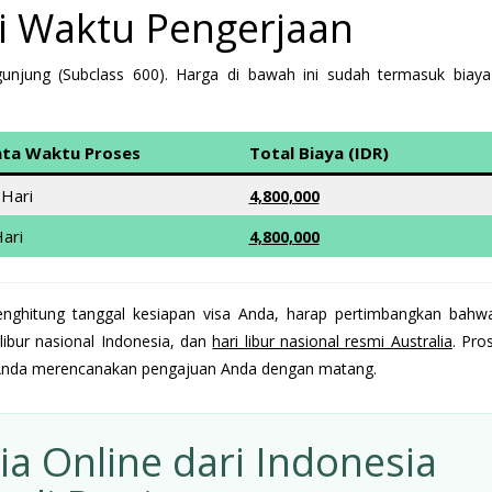
si Waktu Pengerjaan
jung (Subclass 600). Harga di bawah ini sudah termasuk biaya 
ata Waktu Proses
Total Biaya (IDR)
 Hari
4,800,000
ari
4,800,000
ghitung tanggal kesiapan visa Anda, harap pertimbangkan bahw
libur nasional Indonesia, dan
hari libur nasional resmi Australia
. Pro
an Anda merencanakan pengajuan Anda dengan matang.
ia Online dari Indonesia