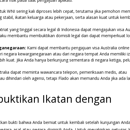
ara fisik pada saat pengajuan aplikasi.
uk WNI sering kali diproses lebih cepat, terutama jika pemohon memi
ng stabil, ikatan keluarga atau pekerjaan, serta alasan kuat untuk kemb
triat yang tinggal secara legal di Indonesia dapat mengajukan visa Au
rlaku membantu membuktikan domisili legal dan dapat memperkuat lo
rganegaraan:
Kami dapat membantu pengajuan visa Australia online 
ri negara kewarganegaraan atau dari negara tempat Anda memiliki iz
bih kuat. Jika Anda hanya berkunjung sementara di negara ketiga, pe
ralia dapat meminta wawancara telepon, pemeriksaan medis, atau
 atau dihindari oleh agensi, tetapi Flado akan memandu Anda jika ada 
buktikan Ikatan dengan
kan bukti bahwa Anda berniat untuk kembali setelah kunjungan Anda 
egara asal atau negara domisili Anda. Untuk meyakinkan petugas k