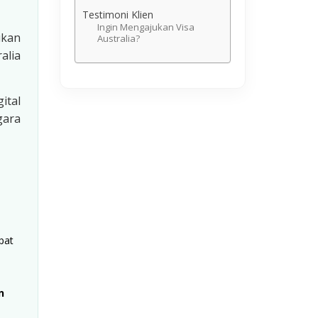
Testimoni Klien
Ingin Mengajukan Visa
ukan
Australia?
alia
gital
gara
pat
n