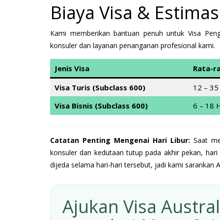
Biaya Visa & Estima
Kami memberikan bantuan penuh untuk Visa Pengun
konsuler dan layanan penanganan profesional kami.
Jenis Visa
Rata-r
Visa Turis (Subclass 600)
12 – 35
Visa Bisnis (Subclass 600)
6 – 18 H
Catatan Penting Mengenai Hari Libur:
Saat men
konsuler dan kedutaan tutup pada akhir pekan, hari 
dijeda selama hari-hari tersebut, jadi kami sarank
Ajukan Visa Austral