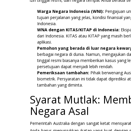
izin tinggal resmi, dan negara tempat Anda berada sec
Warga Negara Indonesia (WNI):
Pengajuan unt
tujuan perjalanan yang jelas, kondisi finansial ya
Indonesia.
WNA dengan KITAS/KITAP di Indonesia:
Ekspa
dari Indonesia. KITAS atau KITAP yang masih be
aplikasi.
Pemohon yang berada di luar negara kewa
berbagai negara di dunia. Namun, mengajukan da
tinggal resmi biasanya memberikan kasus yang le
persetujuan dapat menjadi lebih rendah.
Pemeriksaan tambahan:
Pihak berwenang Aust
biometrik. Persyaratan ini tidak dapat diprediksi
tambahan yang diminta.
Syarat Mutlak: Mem
Negara Asal
Pemerintah Australia dengan sangat ketat mensyarat
Anda harus menunjukkan ikatan yang kuat dengan n