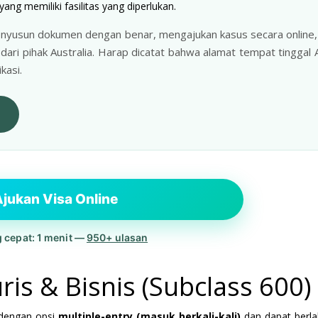
yang memiliki fasilitas yang diperlukan.
nyusun dokumen dengan benar, mengajukan kasus secara online,
ri pihak Australia. Harap dicatat bahwa alamat tempat tinggal 
kasi.
a
jukan Visa Online
g cepat: 1 menit —
950+ ulasan
ris & Bisnis (Subclass 600)
 dengan opsi
multiple-entry (masuk berkali-kali)
dan dapat berla