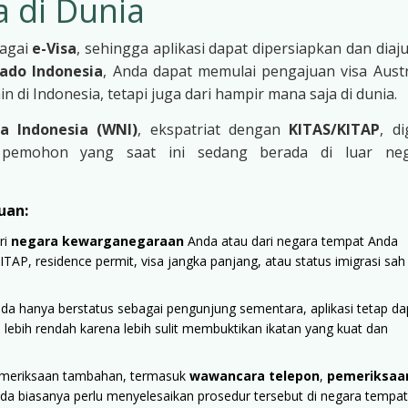
a di Dunia
bagai
e-Visa
, sehingga aplikasi dapat dipersiapkan dan diaj
lado Indonesia
, Anda dapat memulai pengajuan visa Austr
in di Indonesia, tetapi juga dari hampir mana saja di dunia.
 Indonesia (WNI)
, ekspatriat dengan
KITAS/KITAP
, di
n pemohon yang saat ini sedang berada di luar ne
uan:
ri
negara kewarganegaraan
Anda atau dari negara tempat Anda
KITAP, residence permit, visa jangka panjang, atau status imigrasi sah
da hanya berstatus sebagai pengunjung sementara, aplikasi tetap da
 lebih rendah karena lebih sulit membuktikan ikatan yang kuat dan
emeriksaan tambahan, termasuk
wawancara telepon
,
pemeriksaa
i, Anda biasanya perlu menyelesaikan prosedur tersebut di negara tempat