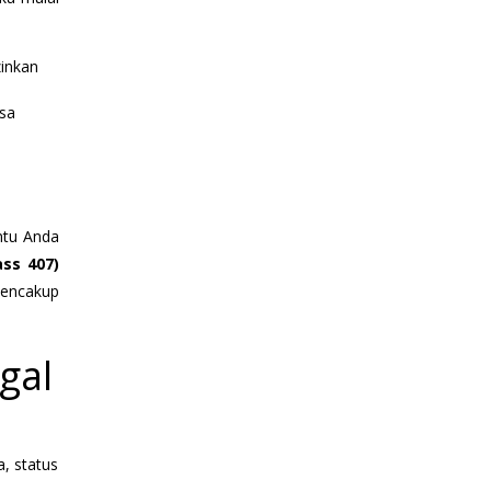
zinkan
asa
antu Anda
ass 407)
mencakup
gal
, status