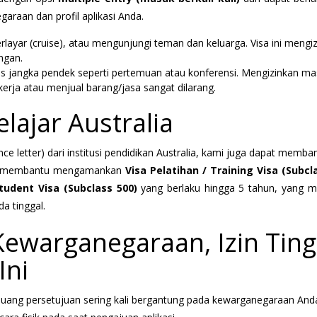
araan dan profil aplikasi Anda.
layar (cruise), atau mengunjungi teman dan keluarga. Visa ini mengi
ngan.
nis jangka pendek seperti pertemuan atau konferensi. Mengizinkan m
kerja atau menjual barang/jasa sangat dilarang.
elajar Australia
e letter) dari institusi pendidikan Australia, kami juga dapat memb
ami membantu mengamankan
Visa Pelatihan / Training Visa (Subcl
Student Visa (Subclass 500)
yang berlaku hingga 5 tahun, yang 
a tinggal.
Kewarganegaraan, Izin Ting
Ini
uang persetujuan sering kali bergantung pada kewarganegaraan Anda