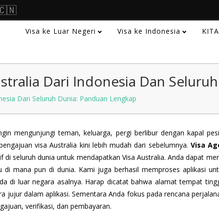
🇨🇳
Visa ke Luar Negeri
Visa ke Indonesia
KIT
stralia Dari Indonesia Dan Seluru
onesia Dan Seluruh Dunia: Panduan Lengkap
gin mengunjungi teman, keluarga, pergi berlibur dengan kapal pesi
pengajuan visa Australia kini lebih mudah dari sebelumnya.
Visa Ag
di seluruh dunia untuk mendapatkan Visa Australia. Anda dapat me
u di mana pun di dunia. Kami juga berhasil memproses aplikasi un
da di luar negara asalnya. Harap dicatat bahwa alamat tempat ting
ara jujur dalam aplikasi. Sementara Anda fokus pada rencana perjala
ajuan, verifikasi, dan pembayaran.