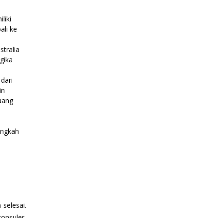
liki
ali ke
stralia
gika
dari
in
luang
langkah
selesai.
onsuler,