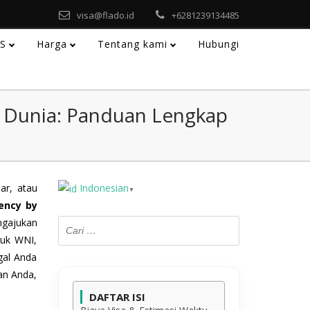
visa@flado.id
+6281239134485
AS
Harga
Tentang kami
Hubungi
h Dunia: Panduan Lengkap
ar, atau
Indonesian
▼
ency by
ngajukan
tuk WNI,
gal Anda
nan Anda,
DAFTAR ISI