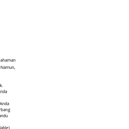
emahaman
. Namun,
k.
Anda
 Anda
erbang
andu
dable)