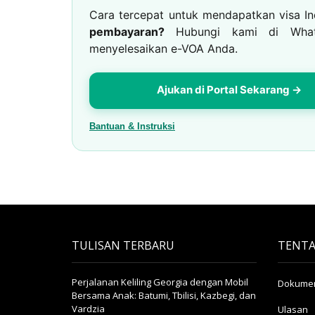
Cara tercepat untuk mendapatkan visa I
pembayaran?
Hubungi kami di WhatsA
menyelesaikan e-VOA Anda.
Ajukan di Portal Sekarang →
Bantuan & Instruksi
TULISAN TERBARU
TENTA
Perjalanan Keliling Georgia dengan Mobil
Dokumen
Bersama Anak: Batumi, Tbilisi, Kazbegi, dan
Vardzia
Ulasan