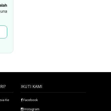
alah
una
RI?
IKUTI KAMI
sia Ke
Facebook
Instagram