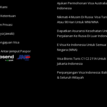
Ajukan Permohonan Visa Australia
 Kami
Indonesia
 Ketentuan
Nikmati 4 Musim Di Rusia: Visa Turis
Atau 90 Hari Untuk WNI/WNA
n Privasi
Dapatkan Asuransi Kesehatan Un
ya Jawab)
Perjalanan Ke Rusia Di Luar Indon
engajuan Visa
E-Visa Ke Indonesia Untuk Semua
Negara (WNA)
 Antar-Jemput Paspor
Visa Bisnis Turis С1 С2 211A Untuk 
Jakarta Indonesia
Perpanjangan Visa Indonesia: Bali,
& Seluruh Wilayah