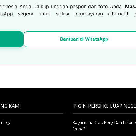
ndonesia Anda. Cukup unggah paspor dan foto Anda.
Mas
pp segera untuk solusi pembayaran alternatif g
Bantuan di WhatsApp
NG KAMI
INGIN PERGI KE LUAR NEGE
 Legal
Bagaimana Cara Pergi Dari Indone
Eropa?