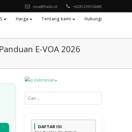
visa@flado.id
+6281239134485
AS
Harga
Tentang kami
Hubungi
: Panduan E-VOA 2026
Indonesian
▼
DAFTAR ISI