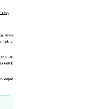
t Levy
.
ika Anda
fisik di
sidik jari
li untuk
dan dapat