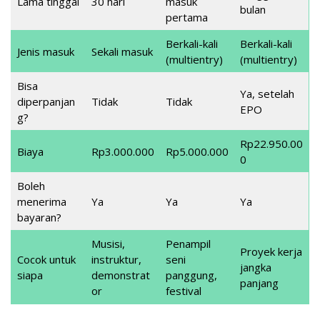
Lama tinggal
30 hari
masuk
bulan
pertama
Berkali-kali
Berkali-kali
Jenis masuk
Sekali masuk
(multientry)
(multientry)
Bisa
Ya, setelah
diperpanjan
Tidak
Tidak
EPO
g?
Rp22.950.00
Biaya
Rp3.000.000
Rp5.000.000
0
Boleh
menerima
Ya
Ya
Ya
bayaran?
Musisi,
Penampil
Proyek kerja
Cocok untuk
instruktur,
seni
jangka
siapa
demonstrat
panggung,
panjang
or
festival