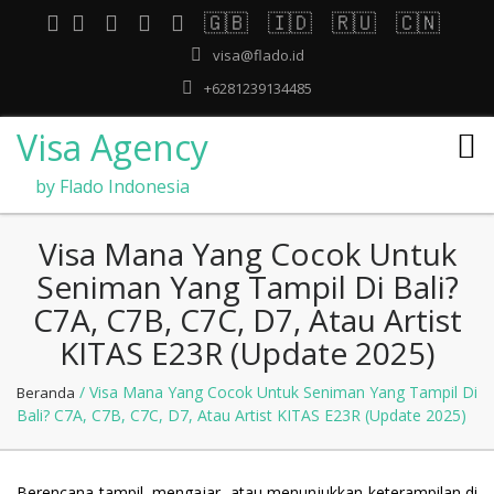
🇬🇧
🇮🇩
🇷🇺
🇨🇳
visa@flado.id
+6281239134485
Visa Agency
by Flado Indonesia
Visa Mana Yang Cocok Untuk
Seniman Yang Tampil Di Bali?
C7A, C7B, C7C, D7, Atau Artist
KITAS E23R (Update 2025)
/ Visa Mana Yang Cocok Untuk Seniman Yang Tampil Di
Beranda
Bali? C7A, C7B, C7C, D7, Atau Artist KITAS E23R (Update 2025)
Berencana tampil, mengajar, atau menunjukkan keterampilan di