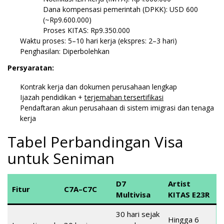
Dana kompensasi pemerintah (DPKK): USD 600
(~Rp9.600.000)
Proses KITAS: Rp9.350.000
Waktu proses: 5–10 hari kerja (ekspres: 2–3 hari)
Penghasilan: Diperbolehkan
Persyaratan:
Kontrak kerja dan dokumen perusahaan lengkap
Ijazah pendidikan +
terjemahan tersertifikasi
Pendaftaran akun perusahaan di sistem imigrasi dan tenaga
kerja
Tabel Perbandingan Visa
untuk Seniman
D7
Artist
Fitur
C7A–C7C
Multivisa
KITAS E23R
30 hari sejak
Hingga 6