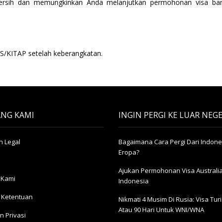
 bersih dan memungkinkan Anda melanjutkan permohonan visa ba
S/KITAP setelah keberangkatan.
NG KAMI
INGIN PERGI KE LUAR NEGE
 Legal
Bagaimana Cara Pergi Dari Indone
Eropa?
Ajukan Permohonan Visa Australia
 Kami
Indonesia
 Ketentuan
Nikmati 4 Musim Di Rusia: Visa Turis
Atau 90 Hari Untuk WNI/WNA
n Privasi