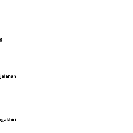
g
jalanan
gakhiri