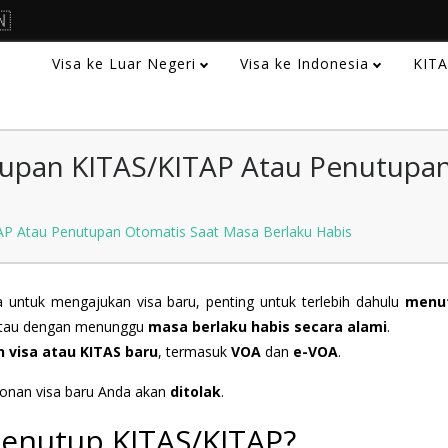
🇳
Visa ke Luar Negeri
Visa ke Indonesia
KIT
upan KITAS/KITAP Atau Penutupan
P Atau Penutupan Otomatis Saat Masa Berlaku Habis
 untuk mengajukan visa baru, penting untuk terlebih dahulu
menut
atau dengan menunggu
masa berlaku habis secara alami
.
 visa atau KITAS baru
, termasuk
VOA
dan
e-VOA
.
onan visa baru Anda akan
ditolak
.
Menutup KITAS/KITAP?