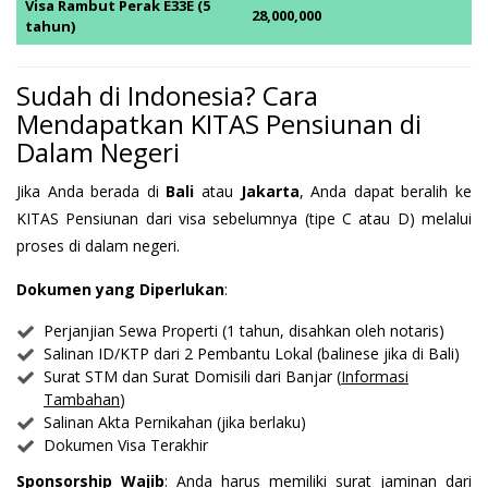
Visa Rambut Perak E33E (5
28,000,000
tahun)
Sudah di Indonesia? Cara
Mendapatkan KITAS Pensiunan di
Dalam Negeri
Jika Anda berada di
Bali
atau
Jakarta
, Anda dapat beralih ke
KITAS Pensiunan dari visa sebelumnya (tipe C atau D) melalui
proses di dalam negeri.
Dokumen yang Diperlukan
:
Perjanjian Sewa Properti (1 tahun, disahkan oleh notaris)
Salinan ID/KTP dari 2 Pembantu Lokal (balinese jika di Bali)
Surat STM dan Surat Domisili dari Banjar (
Informasi
Tambahan
)
Salinan Akta Pernikahan (jika berlaku)
Dokumen Visa Terakhir
Sponsorship Wajib
: Anda harus memiliki surat jaminan dari