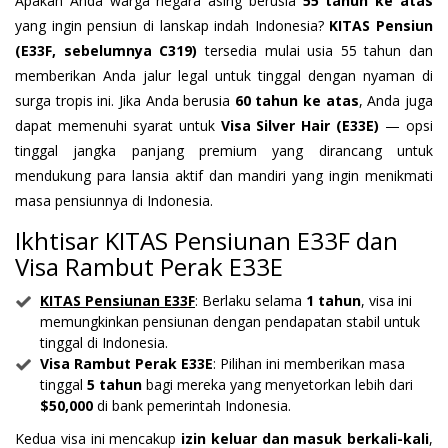
Apakah Anda warga negara asing berusia
55 tahun ke atas
yang ingin pensiun di lanskap indah Indonesia?
KITAS Pensiun
(E33F, sebelumnya C319)
tersedia mulai usia 55 tahun dan
memberikan Anda jalur legal untuk tinggal dengan nyaman di
surga tropis ini. Jika Anda berusia
60 tahun ke atas
, Anda juga
dapat memenuhi syarat untuk
Visa Silver Hair (E33E)
— opsi
tinggal jangka panjang premium yang dirancang untuk
mendukung para lansia aktif dan mandiri yang ingin menikmati
masa pensiunnya di Indonesia.
Ikhtisar KITAS Pensiunan E33F dan
Visa Rambut Perak E33E
KITAS Pensiunan E33F
: Berlaku selama
1 tahun
, visa ini
memungkinkan pensiunan dengan pendapatan stabil untuk
tinggal di Indonesia.
Visa Rambut Perak E33E
: Pilihan ini memberikan masa
tinggal
5 tahun
bagi mereka yang menyetorkan lebih dari
$50,000
di bank pemerintah Indonesia.
Kedua visa ini mencakup
izin keluar dan masuk berkali-kali
,