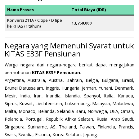
Nama Proses
Total Biaya (IDR)
Konversi 211A / C tipe / D tipe
13,750,000
ke KITAS (1 tahun)
Negara yang Memenuhi Syarat untuk
KITAS E33F Pensiunan
Warga negara dari negara-negara berikut dapat mengajukan
permohonan
KITAS E33F Pensiunan
:
Argentina, Australia, Austria, Bahrain, Belgia, Bulgaria, Brasil,
Brunei Darussalam, Inggris, Hungaria, Jerman, Yunani, Denmark,
Mesir, India, Iran, Irlandia, Islandia, Spanyol, Italia, Kanada,
Siprus, Kuwait, Liechtenstein, Luksemburg, Malaysia, Maladewa,
Malta, Monaco, Belanda, Selandia Baru, Norwegia, UEA, Oman,
Polandia, Portugal, Republik Afrika Selatan, Rusia, Arab Saudi,
Singapura, Suriname, AS, Thailand, Taiwan, Finlandia, Prancis,
Swiss, Swedia, Estonia, Korea Selatan, Jepang.