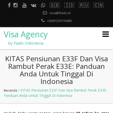
🇬🇧
🇮🇩
🇷🇺
🇨🇳
visa@flado.id
+6281239134485
Visa Agency
by Flado Indonesia
KITAS Pensiunan E33F Dan Visa
Rambut Perak E33E: Panduan
Anda Untuk Tinggal Di
Indonesia
/ KITAS Pensiunan E33F Dan Visa Rambut Perak E33E:
Beranda
Panduan Anda Untuk Tinggal Di Indonesia