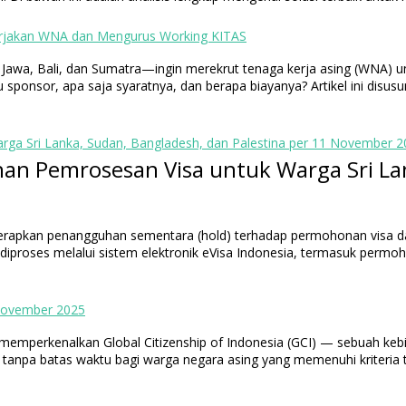
erjakan WNA dan Mengurus Working KITAS
 Jawa, Bali, dan Sumatra—ingin merekrut tenaga kerja asing (WNA) 
sponsor, apa saja syaratnya, dan berapa biayanya? Artikel ini disus
a Sri Lanka, Sudan, Bangladesh, dan Palestina per 11 November 2
nerapkan penangguhan sementara (hold) terhadap permohonan visa d
g diproses melalui sistem elektronik eVisa Indonesia, termasuk perm
 November 2025
memperkenalkan Global Citizenship of Indonesia (GCI) — sebuah kebi
npa batas waktu bagi warga negara asing yang memenuhi kriteria ter