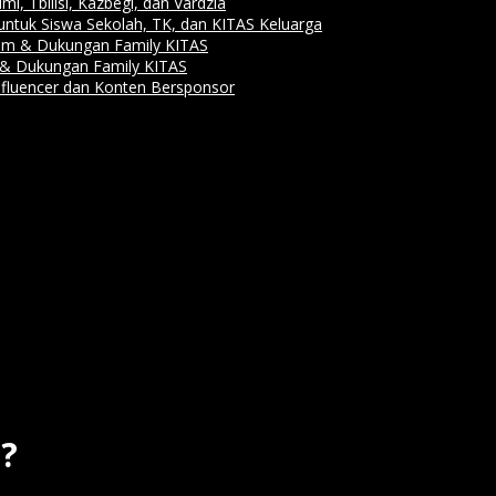
i, Tbilisi, Kazbegi, dan Vardzia
6 untuk Siswa Sekolah, TK, dan KITAS Keluarga
Alam & Dukungan Family KITAS
re & Dukungan Family KITAS
Influencer dan Konten Bersponsor
?