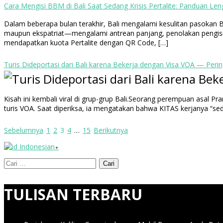
Cara Mengisi BBM di Bali Saat Sedang Krisis Pertalite: Panduan L
Dalam beberapa bulan terakhir, Bali mengalami kesulitan pasokan
maupun ekspatriat—mengalami antrean panjang, penolakan pengisian,
mendapatkan kuota Pertalite dengan QR Code, […]
Turis Dideportasi dari Bali karena Bekerja dengan Visa VOA — Per
Kisah ini kembali viral di grup-grup Bali.Seorang perempuan asal Pra
turis VOA. Saat diperiksa, ia mengatakan bahwa KITAS kerjanya “sed
Paginasi
Sebelumnya
1
2
3
4
…
15
Berikutnya
Indonesian
pos
▼
Cari
untuk:
TULISAN TERBARU