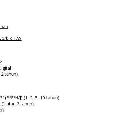
anan
 Work KITAS
P
igital
 2 tahun)
B/E/H/J) (1, 2, 5, 10 tahun)
(1 atau 2 tahun)
n)