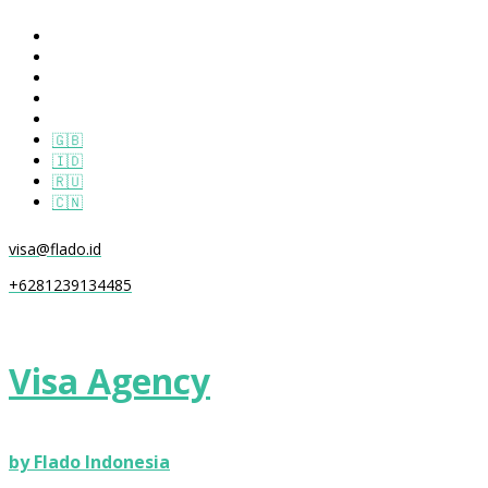
🇬🇧
🇮🇩
🇷🇺
🇨🇳
visa@flado.id
+6281239134485
Visa Agency
by Flado Indonesia