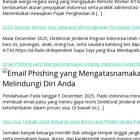
Banyak warga negara asing yang mengajukan Remote Worker KITAS (E
berdasarkan aturan perpajakan Indonesia serta praktik administrasi 
Menimbulkan Kewajiban Pajak Penghasilan di […]
E33G Remote Worker Visa Sekarang Memungkinkan Pengajuan Depe
Mulai Desember 2025, Direktorat Jenderal Imigrasi Indonesia te
baru ini, pasangan, anak, orang tua, serta saudara kandung kini d
KITAS:https://id.flado.id/dependent Siapa Saja yang Bisa Mendapat
Email Phishing yang Mengatasnamakan Imigrasi Indonesia (Desembe
Pendahuluan Pada tanggal 5 Desember 2025, Flado Indonesia mene
membuat email palsu yang meniru gaya resmi Direktorat Jenderal I
keterlambatan dalam proses visa. Di bawah ini […]
Opsi Visa Terbaik untuk Keluarga yang Berencana Pindah Jangka Pan
Semakin banyak keluarga memilih Bali sebagai tempat tinggal jangk
serta memahami biaya, durasi, dan karakteristik masing-masing opsi