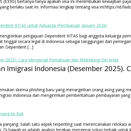
33G) bertanya-tanya apakah visa ini menimbulkan kewajiban pajak di
yang berlaku saat ini. Informasi lengkap tentang visa ini:https://id
ndent KITAS untuk Keluarga (Pembaruan January 2026)
lah mengizinkan pengajuan Dependent KITAS bagi anggota keluarga 
apat tinggal secara legal di Indonesia sebagai tanggungan dari peme
kan Dependent […]
r 2025). Cara Mengenali Pemalsuan dan Melindungi Diri Anda
mukan skema phishing baru yang menargetkan orang asing yang meng
migrasi Indonesia dan mengirimkan pemberitahuan pembayaran yang tid
jang ke Bali
a panjang. Salah satu aspek terpenting saat merencanakan relokasi a
. Di bawah ini adalah analisis lengkap mengenai solusi terbaik untu