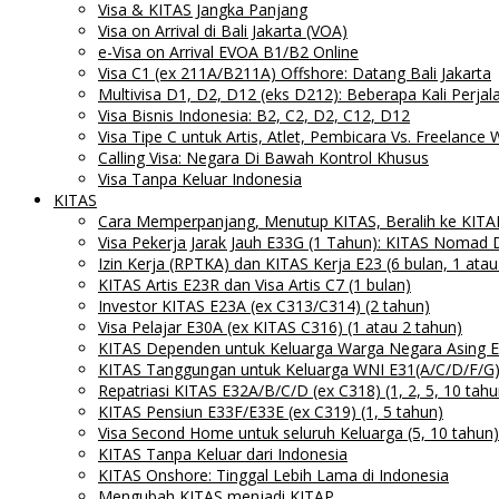
Visa & KITAS Jangka Panjang
Visa on Arrival di Bali Jakarta (VOA)
e-Visa on Arrival EVOA B1/B2 Online
Visa C1 (ex 211A/B211A) Offshore: Datang Bali Jakarta
Multivisa D1, D2, D12 (eks D212): Beberapa Kali Perjal
Visa Bisnis Indonesia: B2, C2, D2, C12, D12
Visa Tipe C untuk Artis, Atlet, Pembicara Vs. Freelance
Calling Visa: Negara Di Bawah Kontrol Khusus
Visa Tanpa Keluar Indonesia
KITAS
Cara Memperpanjang, Menutup KITAS, Beralih ke KITA
Visa Pekerja Jarak Jauh E33G (1 Tahun): KITAS Nomad D
Izin Kerja (RPTKA) dan KITAS Kerja E23 (6 bulan, 1 atau
KITAS Artis E23R dan Visa Artis C7 (1 bulan)
Investor KITAS E23A (ex C313/C314) (2 tahun)
Visa Pelajar E30A (ex KITAS C316) (1 atau 2 tahun)
KITAS Dependen untuk Keluarga Warga Negara Asing E31(
KITAS Tanggungan untuk Keluarga WNI E31(A/C/D/F/G) 
Repatriasi KITAS E32A/B/C/D (ex C318) (1, 2, 5, 10 tahu
KITAS Pensiun E33F/E33E (ex C319) (1, 5 tahun)
Visa Second Home untuk seluruh Keluarga (5, 10 tahun)
KITAS Tanpa Keluar dari Indonesia
KITAS Onshore: Tinggal Lebih Lama di Indonesia
Mengubah KITAS menjadi KITAP