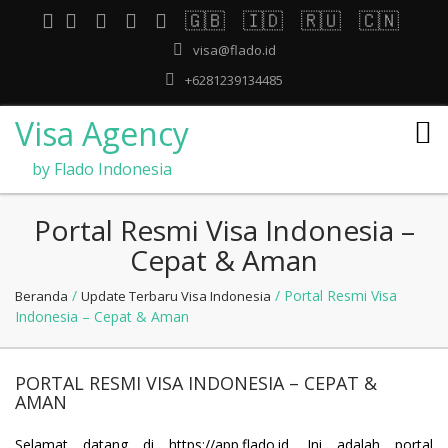
🇬🇧
🇮🇩
🇷🇺
🇨🇳
visa@flado.id
+6281239134485
Visa Agency
by Flado Indonesia
Portal Resmi Visa Indonesia –
Cepat & Aman
/
/ Portal Resmi Visa
Beranda
Update Terbaru Visa Indonesia
Indonesia – Cepat & Aman
PORTAL RESMI VISA INDONESIA – CEPAT &
AMAN
Selamat datang di
https://app.flado.id
. Ini adalah portal