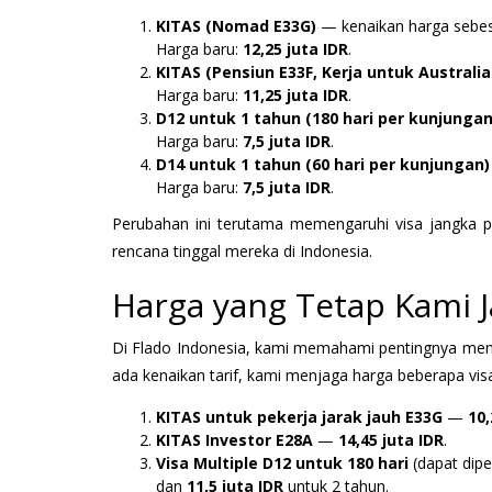
KITAS (Nomad E33G)
— kenaikan harga sebe
Harga baru:
12,25 juta IDR
.
KITAS (Pensiun E33F, Kerja untuk Australia
Harga baru:
11,25 juta IDR
.
D12 untuk 1 tahun (180 hari per kunjungan
Harga baru:
7,5 juta IDR
.
D14 untuk 1 tahun (60 hari per kunjungan)
Harga baru:
7,5 juta IDR
.
Perubahan ini terutama memengaruhi visa jangka p
rencana tinggal mereka di Indonesia.
Harga yang Tetap Kami 
Di Flado Indonesia, kami memahami pentingnya menja
ada kenaikan tarif, kami menjaga harga beberapa vis
KITAS untuk pekerja jarak jauh E33G
—
10,
KITAS Investor E28A
—
14,45 juta IDR
.
Visa Multiple D12 untuk 180 hari
(dapat dipe
dan
11,5 juta IDR
untuk 2 tahun.