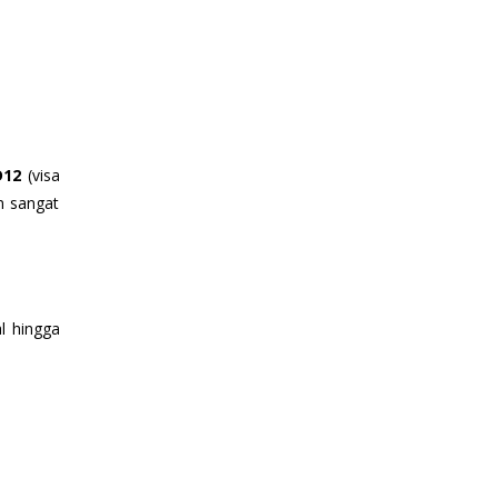
D12
(visa
n sangat
l hingga