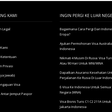
NG KAMI
INGIN PERGI KE LUAR NEGE
 Legal
Bagaimana Cara Pergi Dari Indone
Eropa?
Ajukan Permohonan Visa Australia
 Kami
Indonesia
 Ketentuan
Nikmati 4 Musim Di Rusia: Visa Turis
Atau 90 Hari Untuk WNI/WNA
n Privasi
Dapatkan Asuransi Kesehatan Un
ya Jawab)
Perjalanan Ke Rusia Di Luar Indon
engajuan Visa
E-Visa Ke Indonesia Untuk Semua
Negara (WNA)
 Antar-Jemput Paspor
Visa Bisnis Turis С1 С2 211A Untuk 
Jakarta Indonesia