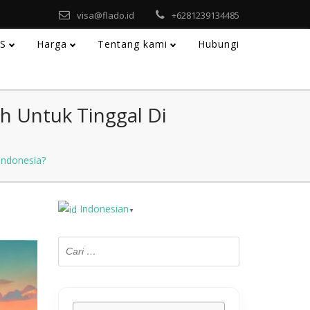
visa@flado.id
+6281239134485
AS
Harga
Tentang kami
Hubungi
h Untuk Tinggal Di
Indonesia?
Indonesian
▼