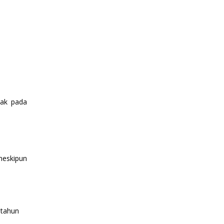
pak pada
meskipun
 tahun