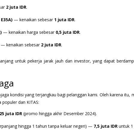
sar
2 juta IDR
.
 E35A)
— kenaikan sebesar
1 juta IDR
.
)
— kenaikan harga sebesar
0,5 juta IDR
.
— kenaikan sebesar
2 juta IDR
.
anjang untuk pekerja jarak jauh dan investor, yang dapat berdam
Jaga
ga kondisi yang terjangkau bagi pelanggan kami. Oleh karena itu, 
a populer dan KITAS:
25 juta IDR
(promo hingga akhir Desember 2024).
rpanjang hingga 1 tahun tanpa keluar negeri) —
7,5 juta IDR
untuk 1