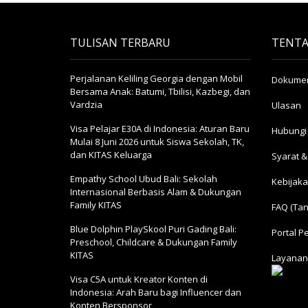
TULISAN TERBARU
TENTA
Perjalanan Keliling Georgia dengan Mobil
Dokumen
Bersama Anak: Batumi, Tbilisi, Kazbegi, dan
Vardzia
Ulasan
Visa Pelajar E30A di Indonesia: Aturan Baru
Hubungi
Mulai 8 Juni 2026 untuk Siswa Sekolah, TK,
dan KITAS Keluarga
Syarat &
Empathy School Ubud Bali: Sekolah
Kebijaka
Internasional Berbasis Alam & Dukungan
Family KITAS
FAQ (Tan
Blue Dolphin PlaySkool Puri Gading Bali:
Portal P
Preschool, Childcare & Dukungan Family
KITAS
Layanan
Visa C5A untuk Kreator Konten di
Indonesia: Arah Baru bagi Influencer dan
Konten Bersponsor